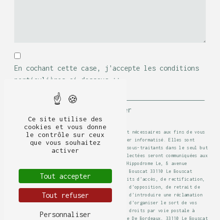
En cochant cette case, j'accepte les conditions
particulières ci-dessous **
Envoyer
Ce site utilise des
cookies et vous donne
** Les données personnelles communiquées sont nécessaires aux fins de vous
le contrôle sur ceux
contacter et sont enregistrées dans un fichier informatisé. Elles sont
que vous souhaitez
destinées à La Table de l'Hippodrome et ses sous-traitants dans le seul but
activer
de répondre à votre message. Les données collectées seront communiquées aux
seuls destinataires suivants: La Table de l'Hippodrome Le, 8 avenue
Hippodrome, Hippodrome De Bordeaux, 33110 Le Bouscat 33110 Le Bouscat
Tout accepter
latable33110@orange.fr. Vous disposez de droits d’accès, de rectification,
d’effacement, de portabilité, de limitation, d’opposition, de retrait de
Tout refuser
votre consentement à tout moment et du droit d’introduire une réclamation
auprès d’une autorité de contrôle, ainsi que d’organiser le sort de vos
données post-mortem. Vous pouvez exercer ces droits par voie postale à
Personnaliser
l'adresse Le, 8 avenue Hippodrome, Hippodrome De Bordeaux, 33110 Le Bouscat