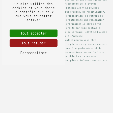
Ce site utilise des
seuls destinataires suivants: La Table de l'Hippodrome Le, 8 avenue
cookies et vous donne
Hippodrome, Hippodrome De Bordeaux, 33110 Le Bouscat 33110 Le Bouscat
le contrôle sur ceux
latable33110@orange.fr. Vous disposez de droits d’accès, de rectification,
que vous souhaitez
d’effacement, de portabilité, de limitation, d’opposition, de retrait de
activer
votre consentement à tout moment et du droit d’introduire une réclamation
auprès d’une autorité de contrôle, ainsi que d’organiser le sort de vos
données post-mortem. Vous pouvez exercer ces droits par voie postale à
l'adresse Le, 8 avenue Hippodrome, Hippodrome De Bordeaux, 33110 Le Bouscat
Tout accepter
33110 Le Bouscat ou par courrier électronique à l'adresse
latable33110@orange.fr. Un justificatif d'identité pourra vous être
Tout refuser
demandé. Nous conservons vos données pendant la période de prise de contact
puis pendant la durée de prescription légale aux fins probatoires et de
gestion des contentieux. Vous avez le droit de vous inscrire sur la liste
Personnaliser
d'opposition au démarchage téléphonique, disponible à cette adresse:
Bloctel.gouv.fr
. Consultez le site cnil.fr pour plus d’informations sur vos
droits.
Notre restaurant se trouve
aux alentours de