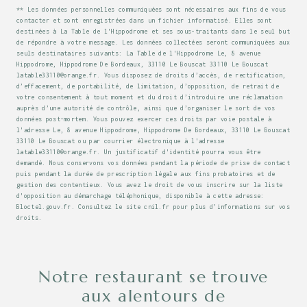
** Les données personnelles communiquées sont nécessaires aux fins de vous
contacter et sont enregistrées dans un fichier informatisé. Elles sont
destinées à La Table de l'Hippodrome et ses sous-traitants dans le seul but
de répondre à votre message. Les données collectées seront communiquées aux
seuls destinataires suivants: La Table de l'Hippodrome Le, 8 avenue
Hippodrome, Hippodrome De Bordeaux, 33110 Le Bouscat 33110 Le Bouscat
latable33110@orange.fr. Vous disposez de droits d’accès, de rectification,
d’effacement, de portabilité, de limitation, d’opposition, de retrait de
votre consentement à tout moment et du droit d’introduire une réclamation
auprès d’une autorité de contrôle, ainsi que d’organiser le sort de vos
données post-mortem. Vous pouvez exercer ces droits par voie postale à
l'adresse Le, 8 avenue Hippodrome, Hippodrome De Bordeaux, 33110 Le Bouscat
33110 Le Bouscat ou par courrier électronique à l'adresse
latable33110@orange.fr. Un justificatif d'identité pourra vous être
demandé. Nous conservons vos données pendant la période de prise de contact
puis pendant la durée de prescription légale aux fins probatoires et de
gestion des contentieux. Vous avez le droit de vous inscrire sur la liste
d'opposition au démarchage téléphonique, disponible à cette adresse:
Bloctel.gouv.fr
. Consultez le site cnil.fr pour plus d’informations sur vos
droits.
Notre restaurant se trouve
aux alentours de