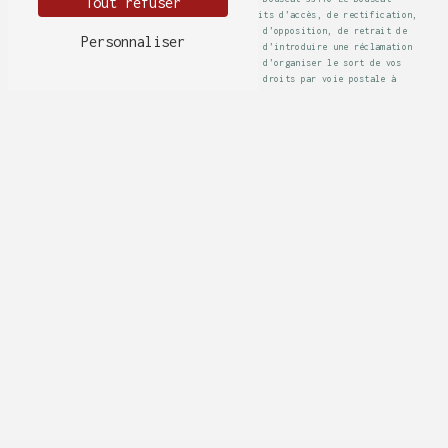
Tout refuser
latable33110@orange.fr. Vous disposez de droits d’accès, de rectification,
d’effacement, de portabilité, de limitation, d’opposition, de retrait de
Personnaliser
votre consentement à tout moment et du droit d’introduire une réclamation
auprès d’une autorité de contrôle, ainsi que d’organiser le sort de vos
données post-mortem. Vous pouvez exercer ces droits par voie postale à
l'adresse Le, 8 avenue Hippodrome, Hippodrome De Bordeaux, 33110 Le Bouscat
33110 Le Bouscat ou par courrier électronique à l'adresse
latable33110@orange.fr. Un justificatif d'identité pourra vous être
demandé. Nous conservons vos données pendant la période de prise de contact
puis pendant la durée de prescription légale aux fins probatoires et de
gestion des contentieux. Vous avez le droit de vous inscrire sur la liste
d'opposition au démarchage téléphonique, disponible à cette adresse:
Bloctel.gouv.fr
. Consultez le site cnil.fr pour plus d’informations sur vos
droits.
Notre restaurant se trouve
aux alentours de